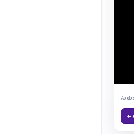
Assis
← 