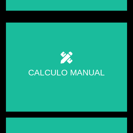
CÁLCULO NA PRÁTICA
CALCULO MANUAL
A metodologia utilizada para resolver desafios
estruturais sem depender de um software.