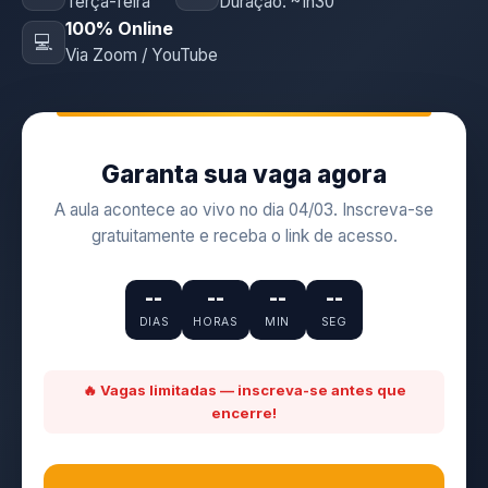
Terça-feira
Duração: ~1h30
100% Online
💻
Via Zoom / YouTube
Garanta sua vaga agora
A aula acontece ao vivo no dia 04/03. Inscreva-se
gratuitamente e receba o link de acesso.
--
--
--
--
DIAS
HORAS
MIN
SEG
🔥 Vagas limitadas — inscreva-se antes que
encerre!