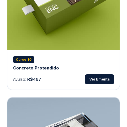
Curso 10
Concreto Protendido
Avulso:
R$497
Ver Ementa