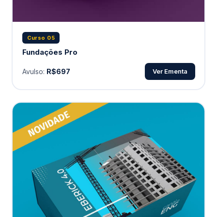
Curso 05
Fundações Pro
Avulso:
R$697
Ver Ementa