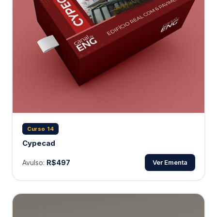
Curso 14
Cypecad
Avulso:
R$497
Ver Ementa