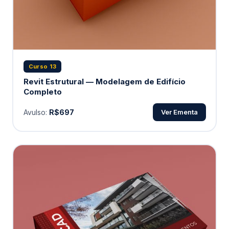
Curso 13
Revit Estrutural — Modelagem de Edifício
Completo
Avulso:
R$697
Ver Ementa