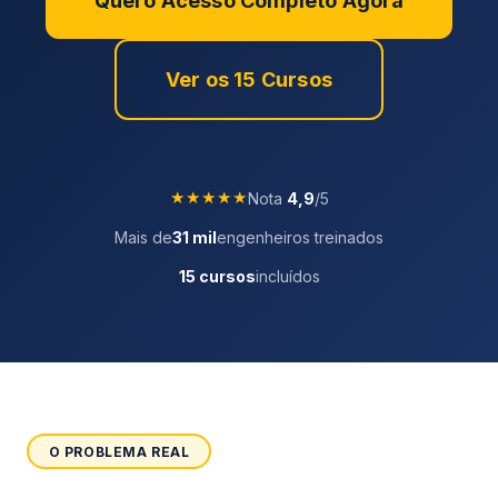
Quero Acesso Completo Agora
Ver os 15 Cursos
★★★★★
Nota
4,9
/5
Mais de
31 mil
engenheiros treinados
15 cursos
incluídos
O PROBLEMA REAL