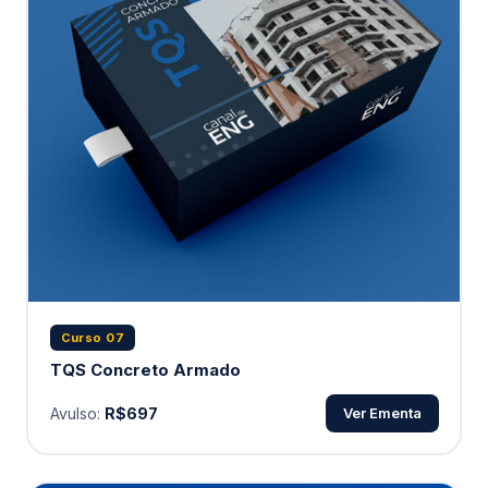
Curso 07
TQS Concreto Armado
Avulso:
R$697
Ver Ementa