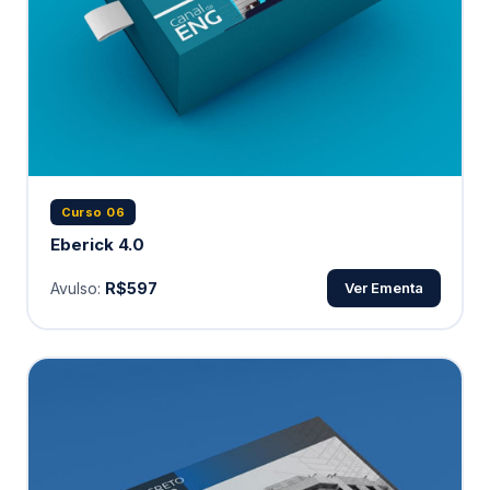
Curso 06
Eberick 4.0
Avulso:
R$597
Ver Ementa