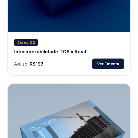
Curso 02
Interoperabilidade TQS x Revit
Avulso:
R$197
Ver Ementa